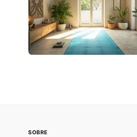
Por Fernando Vale
26/02/2026
Guia completo sobre paternidade responsáv
chegada do bebê, fortaleça laços e aprenda
se…
SOBRE