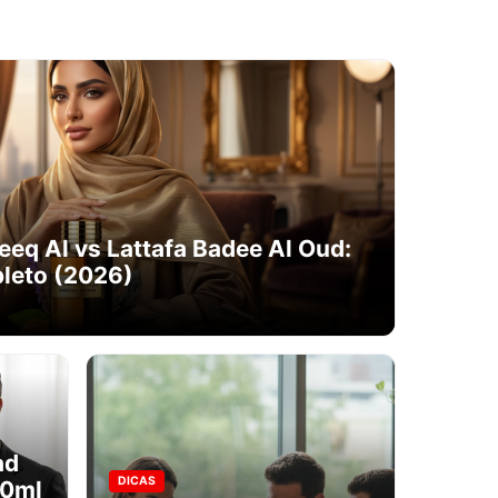
eq Al vs Lattafa Badee Al Oud:
leto (2026)
ad
DICAS
00ml