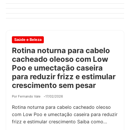
Por Fernando Vale
02/07/2026
Review Completo
Por Fernando Vale
14/05/2026
Por Fernando Vale
07/05/2026
Saúde e Beleza
Rotina noturna para cabelo
cacheado oleoso com Low
Poo e umectação caseira
para reduzir frizz e estimular
crescimento sem pesar
Por Fernando Vale
17/02/2026
Rotina noturna para cabelo cacheado oleoso
com Low Poo e umectação caseira para reduzir
frizz e estimular crescimento Saiba como…