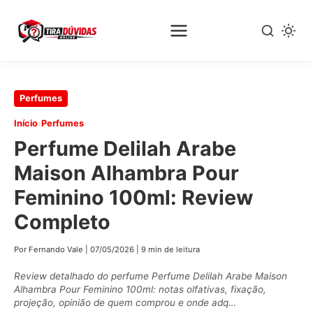
Pular
Perfumes
para
›
Início
Perfumes
o
Perfume Delilah Arabe
conteúdo
principal
Maison Alhambra Pour
Feminino 100ml: Review
Completo
Por Fernando Vale
|
07/05/2026
|
9 min de leitura
Review detalhado do perfume Perfume Delilah Arabe Maison
Alhambra Pour Feminino 100ml: notas olfativas, fixação,
projeção, opinião de quem comprou e onde adq…