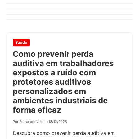
Por Fernando Vale
24/02/2026
seguro
Por Fernando Vale
16/02/2026
Por Fernando Vale
17/01/2026
Saúde
Como prevenir perda
auditiva em trabalhadores
expostos a ruído com
protetores auditivos
personalizados em
ambientes industriais de
forma eficaz
Por Fernando Vale
18/12/2025
Descubra como prevenir perda auditiva em