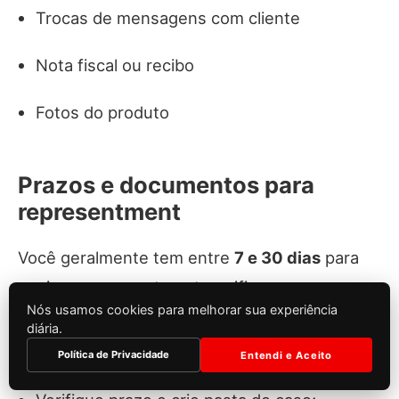
Trocas de mensagens com cliente
Nota fiscal ou recibo
Fotos do produto
Prazos e documentos para
representment
Você geralmente tem entre
7 e 30 dias
para
enviar o representment; verifique o prazo no
Nós usamos cookies para melhorar sua experiência
portal da adquirente. Perder o prazo significa
diária.
perder a disputa automaticamente. Passos:
Política de Privacidade
Entendi e Aceito