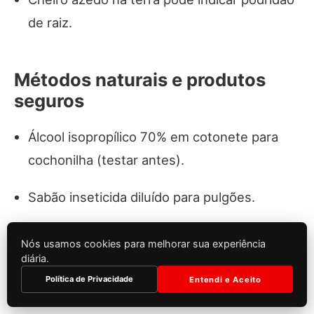
de raiz.
Métodos naturais e produtos
seguros
Álcool isopropílico 70% em cotonete para
cochonilha (testar antes).
Sabão inseticida diluído para pulgões.
Óleo de neem como repelente e controlador
Nós usamos cookies para melhorar sua experiência
de ciclo.
diária.
Política de Privacidade
Entendi e Aceito
Podar partes afetadas e isolar a planta por 2