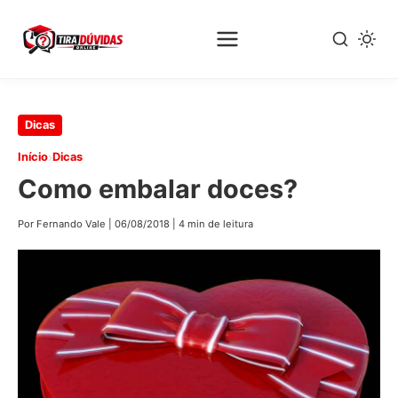
Pular
Dicas
para
›
Início
Dicas
o
Como embalar doces?
conteúdo
principal
Por Fernando Vale
|
06/08/2018
|
4 min de leitura