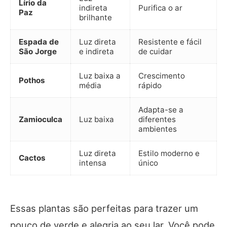
Lírio da
indireta
Purifica o ar
Paz
brilhante
Espada de
Luz direta
Resistente e fácil
São Jorge
e indireta
de cuidar
Luz baixa a
Crescimento
Pothos
média
rápido
Adapta-se a
Zamioculca
Luz baixa
diferentes
ambientes
Luz direta
Estilo moderno e
Cactos
intensa
único
Essas plantas são perfeitas para trazer um
pouco de verde e alegria ao seu lar. Você pode