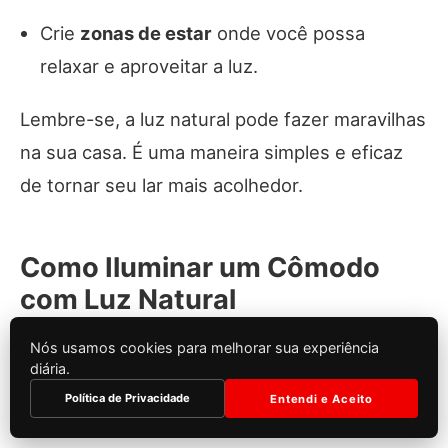
Crie
zonas de estar
onde você possa
relaxar e aproveitar a luz.
Lembre-se, a luz natural pode fazer maravilhas
na sua casa. É uma maneira simples e eficaz
de tornar seu lar mais acolhedor.
Como Iluminar um Cômodo
com Luz Natural
Nós usamos cookies para melhorar sua experiência
diária.
Técnicas para Iluminação
Política de Privacidade
Entendi e Aceito
Eficiente