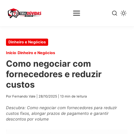
Pular
Dinheiro e Negócios
para
›
Início
Dinheiro e Negócios
o
Como negociar com
conteúdo
principal
fornecedores e reduzir
custos
Por Fernando Vale
|
28/10/2025
|
13 min de leitura
Descubra: Como negociar com fornecedores para reduzir
custos fixos, alongar prazos de pagamento e garantir
descontos por volume