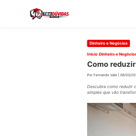
Pular
Dinheiro e Negócios
para
›
Início
Dinheiro e Negócio
o
Como reduzir
conteúdo
principal
Por Fernando Vale
|
06/03/20
Descubra como reduzir c
simples que vão transfo