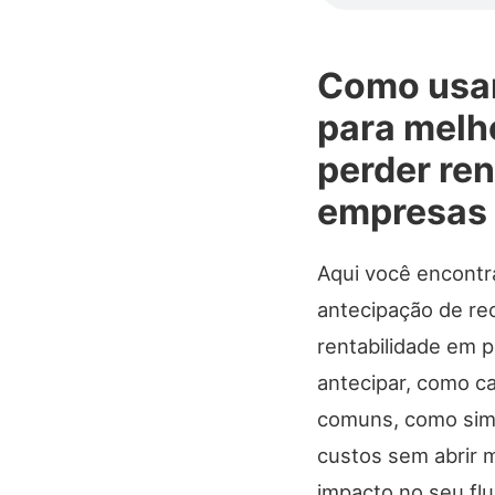
Como usar
para melho
perder re
empresas
Aqui você encontr
antecipação de rec
rentabilidade em 
antecipar, como ca
comuns, como simu
custos sem abrir m
impacto no seu flu