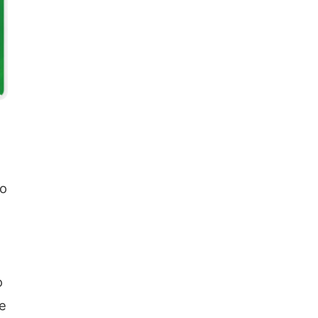
do
e
o
e