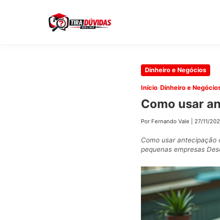
Pular
Dinheiro e Negócios
para
›
Início
Dinheiro e Negócio
o
Como usar an
conteúdo
principal
Por Fernando Vale
|
27/11/20
Como usar antecipação d
pequenas empresas Descu