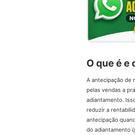
O que é e
A antecipação de 
pelas vendas a pr
adiantamento. Iss
reduzir a rentabi
antecipação quando
do adiantamento (