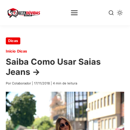
Pular
Dicas
para
›
Início
Dicas
o
Saiba Como Usar Saias
conteúdo
principal
Jeans →
Por Colaborador
|
17/11/2018
|
4 min de leitura