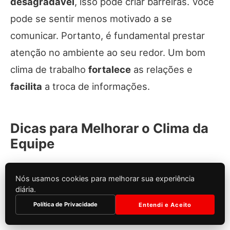
desagradável
, isso pode criar barreiras. Você
pode se sentir menos motivado a se
comunicar. Portanto, é fundamental prestar
atenção no ambiente ao seu redor. Um bom
clima de trabalho
fortalece
as relações e
facilita
a troca de informações.
Dicas para Melhorar o Clima da
Equipe
Melhorar o clima da sua equipe é mais simples
Nós usamos cookies para melhorar sua experiência
do que você imagina. Aqui estão algumas
diária.
dicas
:
Política de Privacidade
Entendi e Aceito