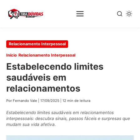
Pular
Relacionamento Interpessoal
para
›
Início
Relacionamento Interpessoal
o
Estabelecendo limites
conteúdo
principal
saudáveis em
relacionamentos
Por Fernando Vale
|
17/09/2025
|
12 min de leitura
Estabelecendo limites saudáveis em relacionamentos
interpessoais: descubra sinais, passos fáceis e surpresas que
mudam sua vida afetiva.