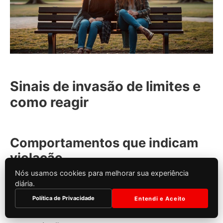
Sinais de invasão de limites e
como reagir
Comportamentos que indicam
violação
Nós usamos cookies para melhorar sua experiência
Entradas sem aviso; pegar coisas sem pedir.
diária.
Política de Privacidade
Entendi e Aceito
Ler mensagens ou redes sociais sem