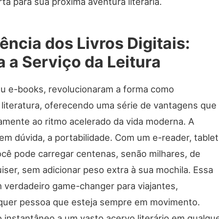
rta para sua próxima aventura literária.
ncia dos Livros Digitais:
 a Serviço da Leitura
, ou e-books, revolucionaram a forma como
 literatura, oferecendo uma série de vantagens que
tamente ao ritmo acelerado da vida moderna. A
 sem dúvida, a portabilidade. Com um e-reader, tablet
cê pode carregar centenas, senão milhares, de
uiser, sem adicionar peso extra à sua mochila. Essa
m verdadeiro game-changer para viajantes,
lquer pessoa que esteja sempre em movimento.
 instantâneo a um vasto acervo literário em qualqu