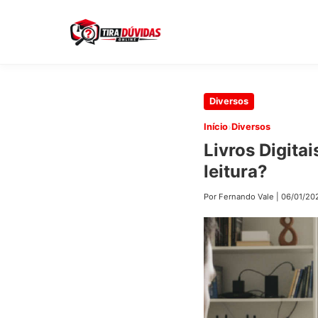
Pular
Diversos
para
›
Início
Diversos
o
Livros Digitai
conteúdo
leitura?
principal
Por Fernando Vale
|
06/01/20