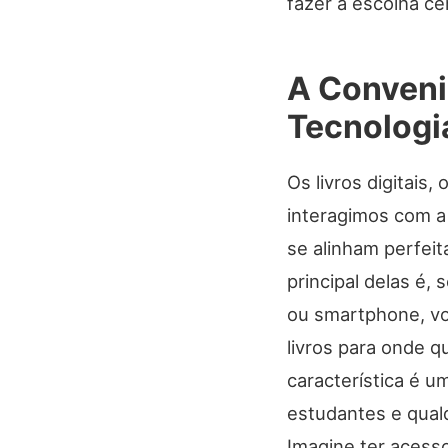
fazer a escolha ce
A Conveniê
Tecnologia
Os livros digitais
interagimos com a
se alinham perfei
principal delas é,
ou smartphone, vo
livros para onde q
característica é u
estudantes e qua
Imagine ter acesso