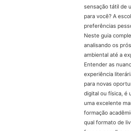
sensação tátil de 
para você? A escol
preferências pesso
Neste guia compl
analisando os pró
ambiental até a exp
Entender as nuanc
experiência literá
para novas oportun
digital ou física,
uma excelente ma
formação acadêmic
qual formato de l