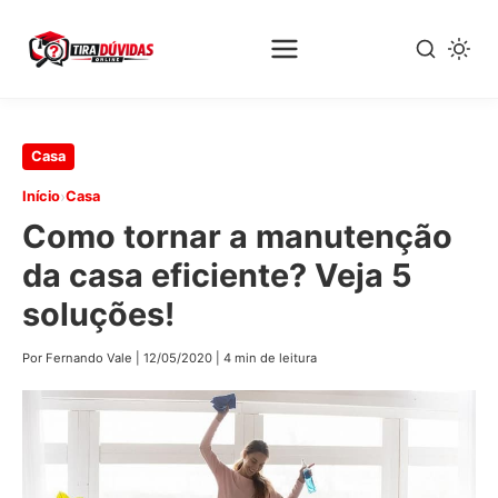
Pular
Casa
para
›
Início
Casa
o
Como tornar a manutenção
conteúdo
principal
da casa eficiente? Veja 5
soluções!
Por Fernando Vale
|
12/05/2020
|
4 min de leitura