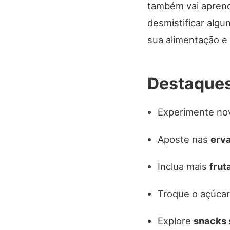
também vai aprende
desmistificar algu
sua alimentação e 
Destaque
Experimente no
Aposte nas
erv
Inclua mais
frut
Troque o açúca
Explore
snacks 