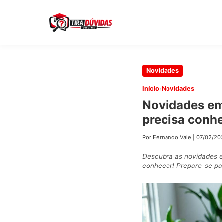
Pular
Novidades
para
›
Início
Novidades
o
Novidades em
conteúdo
precisa conh
principal
Por Fernando Vale
|
07/02/20
Descubra as novidades e
conhecer! Prepare-se par