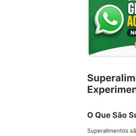
Superalim
Experimen
O Que São S
Superalimentos s