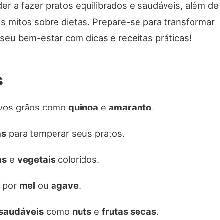
r a fazer pratos equilibrados e saudáveis, além de
ns mitos sobre dietas. Prepare-se para transformar
seu bem-estar com dicas e receitas práticas!
s
vos grãos como
quinoa
e
amaranto
.
as
para temperar seus pratos.
as
e
vegetais
coloridos.
r por
mel
ou
agave
.
saudáveis
como
nuts
e
frutas secas
.