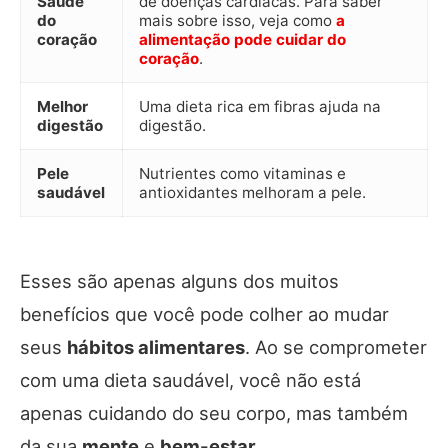
Saúde
de doenças cardíacas. Para saber
do
mais sobre isso, veja como
a
coração
alimentação pode cuidar do
coração
.
Melhor
Uma dieta rica em fibras ajuda na
digestão
digestão.
Pele
Nutrientes como vitaminas e
saudável
antioxidantes melhoram a pele.
Esses são apenas alguns dos muitos
benefícios que você pode colher ao mudar
seus
hábitos alimentares
. Ao se comprometer
com uma dieta saudável, você não está
apenas cuidando do seu corpo, mas também
da sua
mente
e
bem-estar
.