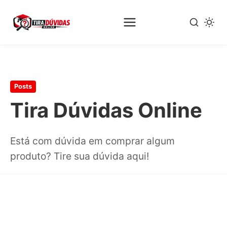
Pular
para
o
Posts
conteúdo
principal
Tira Dúvidas Online
Está com dúvida em comprar algum
produto? Tire sua dúvida aqui!