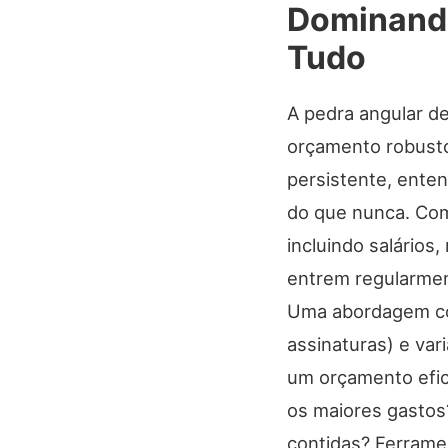
Dominando
Tudo
A pedra angular d
orçamento robusto
persistente, enten
do que nunca. Com
incluindo salários
entrem regularmen
Uma abordagem com
assinaturas) e var
um orçamento efic
os maiores gastos
contidas? Ferrame