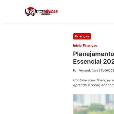
Pular
Finanças
para
›
Início
Finanças
o
Planejamento
conteúdo
Essencial 20
principal
Por Fernando Vale
|
11/06/20
Controle suas finanças 
Aprenda a orçar, economi