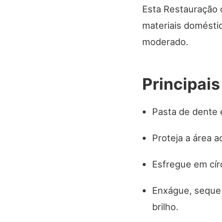
Esta Restauração 
materiais domésti
moderado.
Principai
Pasta de dente 
Proteja a área a
Esfregue em cír
Enxágue, seque 
brilho.