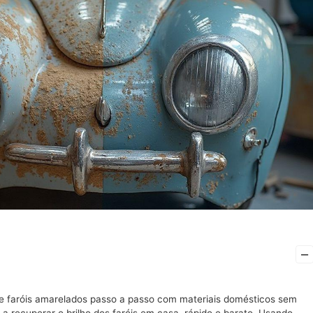
–
e faróis amarelados passo a passo com materiais domésticos sem
r a recuperar o brilho dos faróis em casa, rápido e barato. Usando