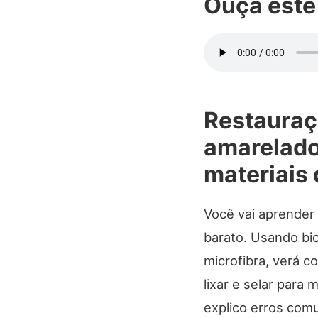
Ouça este
Restauraçã
amarelado
materiais
Você vai aprender 
barato. Usando bi
microfibra, verá c
lixar e selar para
explico erros comu