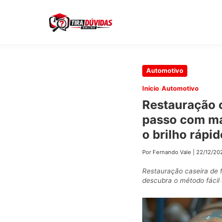
Pular
Automotivo
para
›
Início
Automotivo
o
Restauração c
conteúdo
passo com ma
principal
o brilho rápid
Por Fernando Vale
|
22/12/20
Restauração caseira de 
descubra o método fácil