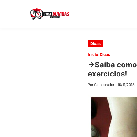
Pular
Dicas
para
›
Início
Dicas
o
→Saiba como 
conteúdo
exercícios!
principal
Por Colaborador
|
15/11/2018