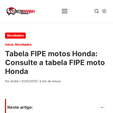
Pular
Novidades
para
›
Início
Novidades
o
Tabela FIPE motos Honda:
conteúdo
principal
Consulte a tabela FIPE moto
Honda
Por André
|
20/02/2019
|
3 min de leitura
–
Neste artigo: