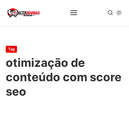
Pular
para
o
Tag
conteúdo
principal
otimização de
conteúdo com score
seo
DIVERSOS
Compra Impulsiva? Saiba Identificar e
Evitar!
Por Fernando Vale
09/06/2026