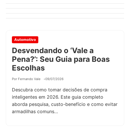
Por Fernando Vale
04/06/2026
Escolher Com Segurança?
Por Fernando Vale
17/03/2026
Por Fernando Vale
17/03/2026
Automotivo
Desvendando o ‘Vale a
Pena?’: Seu Guia para Boas
Escolhas
Por Fernando Vale
09/07/2026
Descubra como tomar decisões de compra
inteligentes em 2026. Este guia completo
aborda pesquisa, custo-benefício e como evitar
armadilhas comuns…