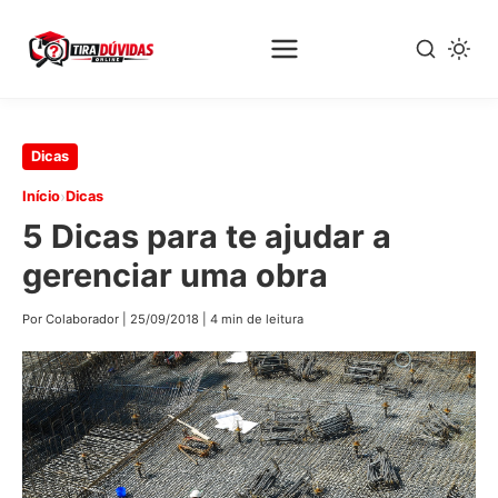
Pular
Dicas
para
›
Início
Dicas
o
5 Dicas para te ajudar a
conteúdo
principal
gerenciar uma obra
Por Colaborador
|
25/09/2018
|
4 min de leitura