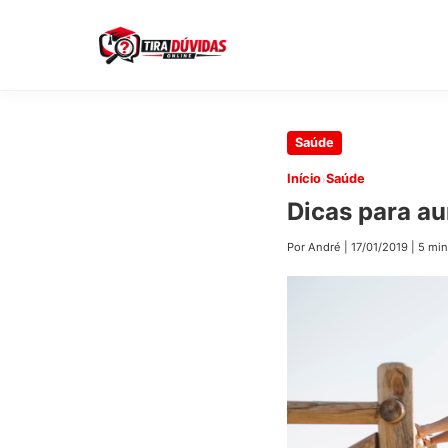
Pular
Saúde
para
›
Início
Saúde
o
Dicas para au
conteúdo
principal
Por André
|
17/01/2019
|
5 min