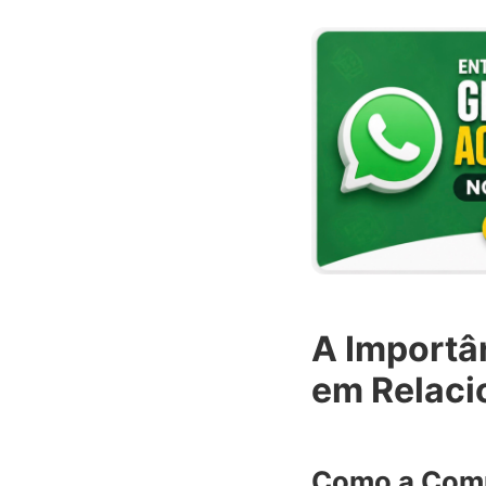
A Importâ
em Relac
Como a Comu