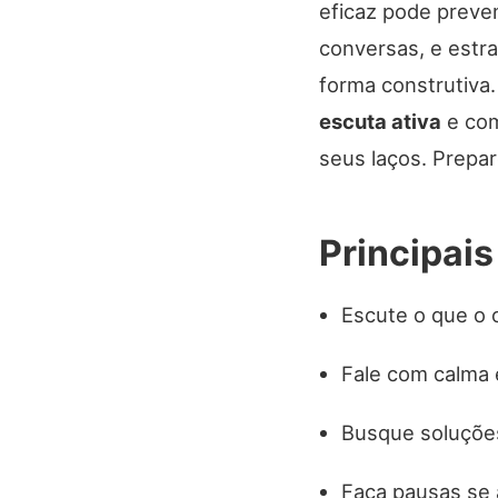
eficaz pode preven
conversas, e estr
forma construtiva.
escuta ativa
e com
seus laços. Prepar
Principai
Escute o que o o
Fale com calma e
Busque soluçõe
Faça pausas se a