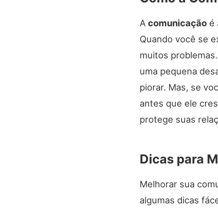
A
comunicação
é 
Quando você se ex
muitos problemas.
uma pequena desav
piorar. Mas, se vo
antes que ele cre
protege suas rela
Dicas para 
Melhorar sua comu
algumas dicas fác