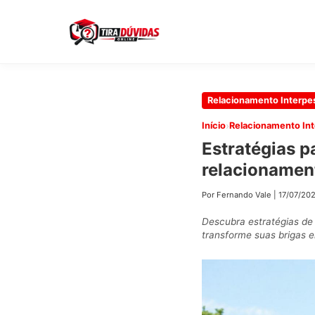
Pular
Relacionamento Interpe
para
›
Início
Relacionamento Int
o
Estratégias p
conteúdo
relacionamen
principal
Por Fernando Vale
|
17/07/20
Descubra estratégias de 
transforme suas brigas 