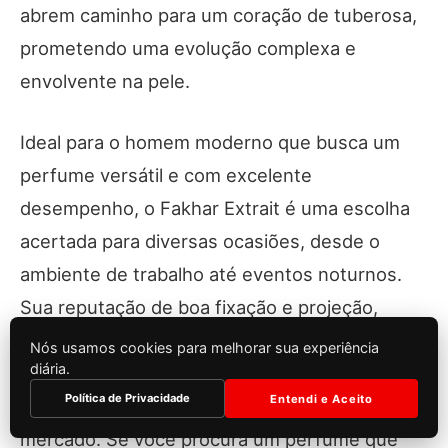
abrem caminho para um coração de tuberosa,
prometendo uma evolução complexa e
envolvente na pele.
Ideal para o homem moderno que busca um
perfume versátil e com excelente
desempenho, o Fakhar Extrait é uma escolha
acertada para diversas ocasiões, desde o
ambiente de trabalho até eventos noturnos.
Sua reputação de boa fixação e projeção,
aliada à sua notável similaridade com perfumes
Nós usamos cookies para melhorar sua experiência
diária.
de grandes designers, solidifica sua posição
Política de Privacidade
Entendi e Aceito
como uma fragrância de grande valor no
mercado. Se você procura um perfume que