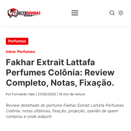
Pular
Perfumes
para
›
Início
Perfumes
o
Fakhar Extrait Lattafa
conteúdo
principal
Perfumes Colônia: Review
Completo, Notas, Fixação.
Por Fernando Vale
|
21/05/2026
|
10 min de leitura
Review detalhado do perfume Fakhar Extrait Lattafa Perfumes
Colônia: notas olfativas, fixação, projeção, opinião de quem
comprou e onde adquirir.