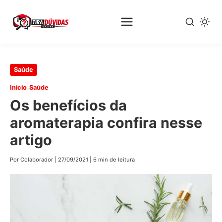
Pular
Saúde
para
›
Início
Saúde
o
Os benefícios da
conteúdo
principal
aromaterapia confira nesse
artigo
Por Colaborador
|
27/09/2021
|
6 min de leitura