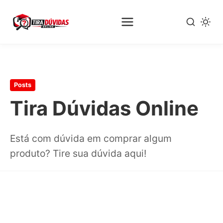
Pular
para
o
Posts
conteúdo
principal
Tira Dúvidas Online
Está com dúvida em comprar algum
produto? Tire sua dúvida aqui!