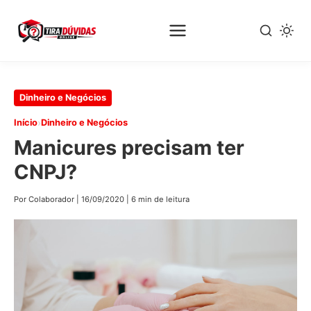
Pular
Dinheiro e Negócios
para
›
Início
Dinheiro e Negócios
o
Manicures precisam ter
conteúdo
principal
CNPJ?
Por Colaborador
|
16/09/2020
|
6 min de leitura