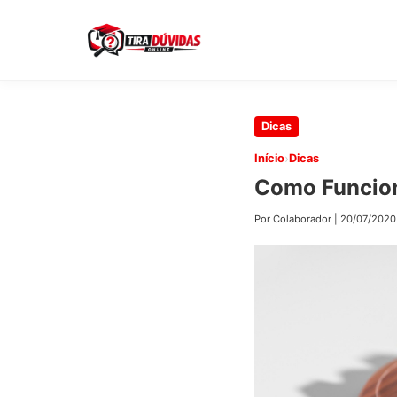
Pular
Dicas
para
›
Início
Dicas
o
Como Funcion
conteúdo
principal
Por Colaborador
|
20/07/2020